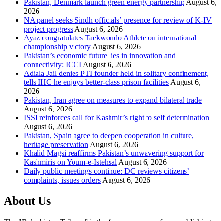
Pakistan, Denmark launch green energy partnership
August 6,
2026
NA panel seeks Sindh officials’ presence for review of K-IV
project progress
August 6, 2026
Ayaz congratulates Taekwondo Athlete on international
championship victory
August 6, 2026
Pakistan’s economic future lies in innovation and
connectivity: ICCI
August 6, 2026
Adiala Jail denies PTI founder held in solitary confinement,
tells IHC he enjoys better-class prison facilities
August 6,
2026
Pakistan, Iran agree on measures to expand bilateral trade
August 6, 2026
ISSI reinforces call for Kashmir’s right to self determination
August 6, 2026
Pakistan, Spain agree to deepen cooperation in culture,
heritage preservation
August 6, 2026
Khalid Magsi reaffirms Pakistan’s unwavering support for
Kashmiris on Youm-e-Istehsal
August 6, 2026
Daily public meetings continue: DC reviews citizens’
complaints, issues orders
August 6, 2026
About Us