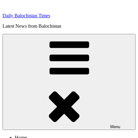
Skip
to
Daily Balochistan Times
content
Latest News from Balochistan
Menu
Home