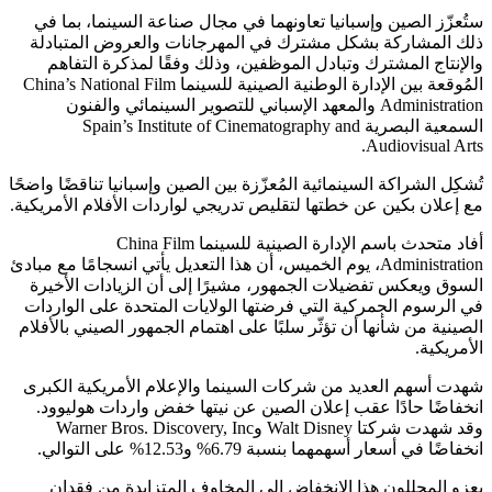
ستُعزّز الصين وإسبانيا تعاونهما في مجال صناعة السينما، بما في
ذلك المشاركة بشكل مشترك في المهرجانات والعروض المتبادلة
والإنتاج المشترك وتبادل الموظفين، وذلك وفقًا لمذكرة التفاهم
المُوقعة بين الإدارة الوطنية الصينية للسينما China’s National Film
Administration والمعهد الإسباني للتصوير السينمائي والفنون
السمعية البصرية Spain’s Institute of Cinematography and
Audiovisual Arts.
تُشكِل الشراكة السينمائية المُعزّزة بين الصين وإسبانيا تناقضًا واضحًا
مع إعلان بكين عن خطتها لتقليص تدريجي لواردات الأفلام الأمريكية.
أفاد متحدث باسم الإدارة الصينية للسينما China Film
Administration، يوم الخميس، أن هذا التعديل يأتي انسجامًا مع مبادئ
السوق ويعكس تفضيلات الجمهور، مشيرًا إلى أن الزيادات الأخيرة
في الرسوم الجمركية التي فرضتها الولايات المتحدة على الواردات
الصينية من شأنها أن تؤثّر سلبًا على اهتمام الجمهور الصيني بالأفلام
الأمريكية.
شهدت أسهم العديد من شركات السينما والإعلام الأمريكية الكبرى
انخفاضًا حادًا عقب إعلان الصين عن نيتها خفض واردات هوليوود.
وقد شهدت شركتا Walt Disney وWarner Bros. Discovery, Inc
انخفاضًا في أسعار أسهمهما بنسبة 6.79% و12.53% على التوالي.
يعزو المحللون هذا الانخفاض إلى المخاوف المتزايدة من فقدان