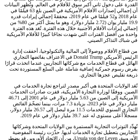
القدرة على دخول ثاني أكبر سوق للأفلام في العالم. وتُظهِر البيانات
أن إجمالي إصدارات الأفلام الأمريكية في الصين بلغ 63 فيلمًا في
عام 2018 و52 فيلمًا في عام 2019، محققةً إجمالي إيرادات قدره
19.9 مليار يوان (2.72 مليار دولار)، وهو ما يمثل أكثر من 80% من
إجمالي إيرادات الأفلام الأجنبية خلال هذه الفترة. تُعَد هذه الفترة
واحدة من أفضل الفترات التي شهدت نجاحًا كبيرًا للأفلام الأمريكية
في شباك التذاكر الصيني.
من قطاع الأفلام ووصولاً إلى المالية والتكنولوجيا، أخفقت إدارة
الرئيس الأمريكي Donald Trump في الاعتراف بفائضها التجاري
الهائل في قطاع الخدمات مع شركائها التجاريين عندما اتخذت قرارًا
بفرض رسوم جمركية إضافية شاملة على السلع المستوردة تحت
ذريعة تقليص عجزها التجاري.
تُعَد الولايات المتحدة هي أكبر مصدر لتراجع تجارة الخدمات في
الصين. ووفقًا لوزارة التجارة الأمريكية، قفزت صادرات الخدمات
الأمريكية إلى الصين من 5.63 مليار دولار في عام 2001 إلى 46.71
مليار دولار في عام 2023، بزيادة 7.3 مرات، بينما تضخّمَ الفائض
التجاري السنوي للخدمات 11.5 مرة ليصل إلى 26.57 مليار دولار،
مسجلاً أعلى مستوى له عند 39.7 مليار دولار في عام 2019.
تُهدِّد التوترات التجارية المستمرة بين الولايات المتحدة وشركائها
التجاريين بتعطيل تجارة الخدمات لديها. حذّرَت رئيسة المفوضية
الأوروبية، Ursula von der Leyen، من أن الاتحاد الأوروبي قد يضطر