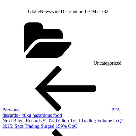
GlobeNewswire Distribution ID
9421732
Categories
Uncategorized
Post
Previous
Post
navigation
Previous
PFA
discards 440kg hazardous food
Next
Next
Bitget Records $2.08 Trillion Total Trading Volume in Q1
Post
2025; Spot Trading Surged 159% QoQ