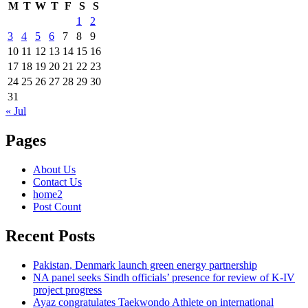
M
T
W
T
F
S
S
1
2
3
4
5
6
7
8
9
10
11
12
13
14
15
16
17
18
19
20
21
22
23
24
25
26
27
28
29
30
31
« Jul
Pages
About Us
Contact Us
home2
Post Count
Recent Posts
Pakistan, Denmark launch green energy partnership
NA panel seeks Sindh officials’ presence for review of K-IV
project progress
Ayaz congratulates Taekwondo Athlete on international