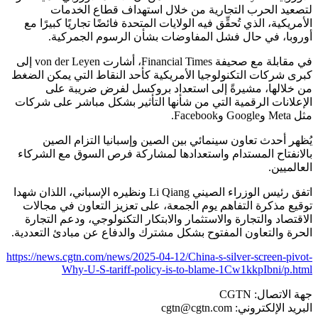
لتصعيد الحرب التجارية من خلال استهداف قطاع الخدمات
الأمريكية، الذي تُحقِّق فيه الولايات المتحدة فائضًا تجاريًا كبيرًا مع
أوروبا، في حال فشل المفاوضات بشأن الرسوم الجمركية.
في مقابلة مع صحيفة Financial Times، أشارت von der Leyen إلى
كبرى شركات التكنولوجيا الأمريكية كأحد النقاط التي يمكن الضغط
من خلالها، مشيرةً إلى استعداد بروكسل لفرض ضريبة على
الإعلانات الرقمية التي من شأنها التأثير بشكل مباشر على شركات
مثل Meta وGoogle وFacebook.
يُظهر أحدث تعاون سينمائي بين الصين وإسبانيا التزام الصين
بالانفتاح المستدام واستعدادها لمشاركة فرص السوق مع الشركاء
العالميين.
اتفق رئيس الوزراء الصيني Li Qiang ونظيره الإسباني، اللذان شهدا
توقيع مذكرة التفاهم يوم الجمعة، على تعزيز التعاون في مجالات
الاقتصاد والتجارة والاستثمار والابتكار التكنولوجي، ودعم التجارة
الحرة والتعاون المفتوح بشكل مشترك والدفاع عن مبادئ التعددية.
https://news.cgtn.com/news/2025-04-12/China-s-silver-screen-pivot-
Why-U-S-tariff-policy-is-to-blame-1Cw1kkpIbni/p.html
جهة الاتصال: CGTN
البريد الإلكتروني:
cgtn@cgtn.com