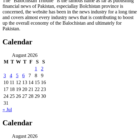
The "Balochistan Tribune” is the famous name as far as publishing
financial news of Pakistan, especiallay Bolchistan province is
concerned, the website has been in the news industry for a long time
and covers almost every industry news that is contributing to boost
up the overall economy of the Balochistan and ultimately for
Pakistan.
Calendar
August 2026
M
T
W
T
F
S
S
1
2
3
4
5
6
7
8
9
10
11
12
13
14
15
16
17
18
19
20
21
22
23
24
25
26
27
28
29
30
31
« Jul
Calendar
August 2026