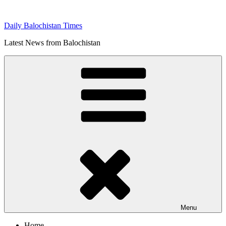
Skip
to
Daily Balochistan Times
content
Latest News from Balochistan
Menu
Home