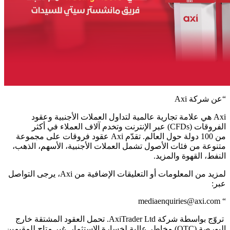
Axi
عن شركة
“
هي علامة تجارية عالمية لتداول العملات الأجنبية وعقود
Axi
عبر الإنترنت وتخدم آلاف العملاء في أكثر
)
CFDs
(
الفروقات
عقود فروقات على مجموعة
Axi
دولة حول العالم. تقدّم
100
من
متنوعة من فئات الأصول تشمل العملات الأجنبية، الأسهم، الذهب،
.
النفط، القهوة والمزيد
يرجى التواصل
،
Axi
لمزيد من المعلومات أو التعليقات الإضافية من
:
عبر
mediaenquiries@axi.com
“
. تحمل العقود المشتقة خارج
AxiTrader Ltd
تروّج بواسطة شركة
) مخاطر عالية لخسارة الاستثمار. غير متاح للمقيمين
OTC
البورصة (