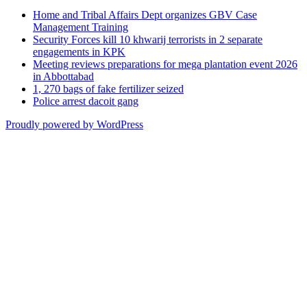
Home and Tribal Affairs Dept organizes GBV Case
Management Training
Security Forces kill 10 khwarij terrorists in 2 separate
engagements in KPK
Meeting reviews preparations for mega plantation event 2026
in Abbottabad
1, 270 bags of fake fertilizer seized
Police arrest dacoit gang
Proudly powered by WordPress