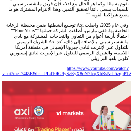
فإن فريق مانشستر سيتي
،
Axi
نقوم به معًا. وكما هو الحال مع
للسيدات يسعى دائمًا لتحقيق التميز، وهذا الالتزام المشترك هو ما
“”
يصنع شراكتنا القوية.
وفي عام 2025، واصلت Axi توسيع أنشطتها ضمن محفظة الرعاية
الخاصة بها. ففي مارس، أطلقت الشركة حملتها “”Four Years””
احتفالًا بأربعة أعوام من التعاون والنجاحات المشتركة مع نادي
مانشستر سيتي. بالإضافة إلى ذلك، تُعد Axi الشريك الرسمي
للتداول عبر الإنترنت لنادي جيرونا الإسباني في منطقة أمريكا
اللاتينية، والشريك الرسمي للتداول عبر الإنترنت لنادي إيسبورتي
كلوبي باهيا البرازيلي.”
https://www.youtube.com/watch?
v=oi7me_74lZE&list=PLd10IG9ySzEyX8oN7IcqXbRsNsh5zgpP