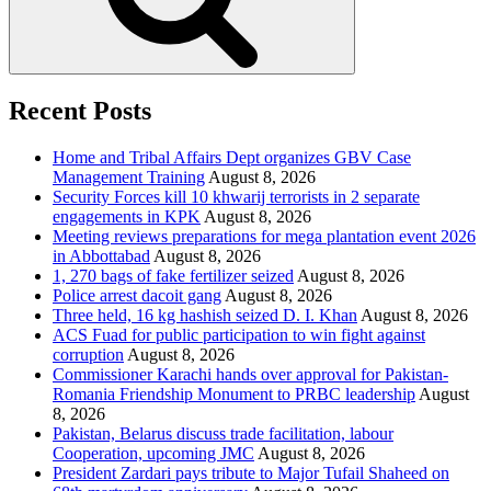
Recent Posts
Home and Tribal Affairs Dept organizes GBV Case
Management Training
August 8, 2026
Security Forces kill 10 khwarij terrorists in 2 separate
engagements in KPK
August 8, 2026
Meeting reviews preparations for mega plantation event 2026
in Abbottabad
August 8, 2026
1, 270 bags of fake fertilizer seized
August 8, 2026
Police arrest dacoit gang
August 8, 2026
Three held, 16 kg hashish seized D. I. Khan
August 8, 2026
ACS Fuad for public participation to win fight against
corruption
August 8, 2026
Commissioner Karachi hands over approval for Pakistan-
Romania Friendship Monument to PRBC leadership
August
8, 2026
Pakistan, Belarus discuss trade facilitation, labour
Cooperation, upcoming JMC
August 8, 2026
President Zardari pays tribute to Major Tufail Shaheed on