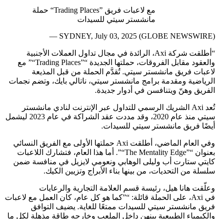
حملة “Trading Places” مع لاعبات فريق
مانشستر سيتي للسيدات
SYDNEY, July 03, 2025 (GLOBE NEWSWIRE) —
الرائدة في مجال تداول العملات الأجنبية
،
Axi
أطلقت شركة
“
مع
“”
Trading Places
“”
والعقود مقابل الفروقات، حملتها الجديدة
لاعبات فريق مانشستر سيتي. تُقدَّم الحملة من قبل المذيعة
الرياضية ومقدمة برامج مانشستر سيتي، ناتالي بايك، وتضم نجمات
الفريق وهنّ ويتنافسن في أدوار جديدة.
الشريك الرسمي للتداول عبر الإنترنت لنادي مانشستر
Axi
تُعد
ليشمل
2023
، وقد مددت عقد الشراكة في عام
2020
سيتي منذ عام
.
أيضًا فريق مانشستر سيتي للسيدات
حملتها الأولى مع الفريق النسائي
Axi
وفي العام الماضي، أطلقت
أما هذا العام، فتشارك اللاعبات
“”.
The Mentality Edge
“”
بعنوان
كايتي ستارت أب وليلى الوهابي ونعومي لايزيل في منافسة ضمن
.
سلسلة من التحديات، من بينها بناء الأبراج وتزيين الكيك
وعلّقت هانا هيل، رئيسة قسم العلامة التجارية والرعايات
على الحملة قائلة: “”كما هو كل عام، كان العمل مع لاعبات
،
Axi
في
فريق مانشستر سيتي للسيدات ممتعًا للغاية. يضيف التوافق
والكيمياء الطبيعية بينهن داخل الملعب وخارجه طاقة مذهلة لكل ما