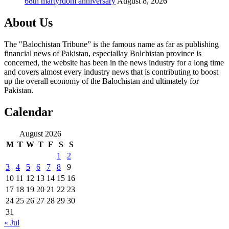
68th martyrdom anniversary
August 8, 2026
About Us
The "Balochistan Tribune” is the famous name as far as publishing
financial news of Pakistan, especiallay Bolchistan province is
concerned, the website has been in the news industry for a long time
and covers almost every industry news that is contributing to boost
up the overall economy of the Balochistan and ultimately for
Pakistan.
Calendar
August 2026
M
T
W
T
F
S
S
1
2
3
4
5
6
7
8
9
10
11
12
13
14
15
16
17
18
19
20
21
22
23
24
25
26
27
28
29
30
31
« Jul